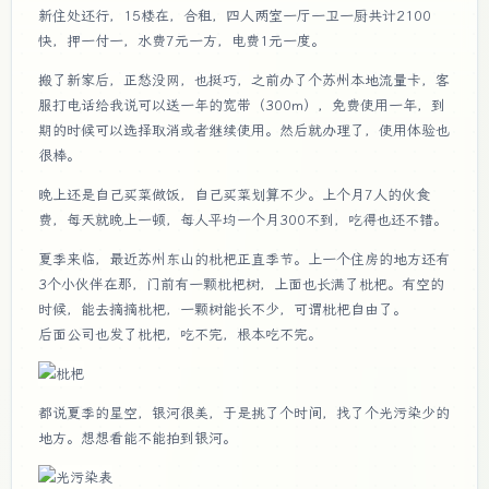
新住处还行，15楼在，合租，四人两室一厅一卫一厨共计2100
快，押一付一，水费7元一方，电费1元一度。
搬了新家后，正愁没网，也挺巧，之前办了个苏州本地流量卡，客
服打电话给我说可以送一年的宽带（300m），免费使用一年，到
期的时候可以选择取消或者继续使用。然后就办理了，使用体验也
很棒。
晚上还是自己买菜做饭，自己买菜划算不少。上个月7人的伙食
费，每天就晚上一顿，每人平均一个月300不到，吃得也还不错。
夏季来临，最近苏州东山的枇杷正直季节。上一个住房的地方还有
3个小伙伴在那，门前有一颗枇杷树，上面也长满了枇杷。有空的
时候，能去摘摘枇杷，一颗树能长不少，可谓枇杷自由了。
后面公司也发了枇杷，吃不完，根本吃不完。
都说夏季的星空，银河很美，于是挑了个时间，找了个光污染少的
地方。想想看能不能拍到银河。