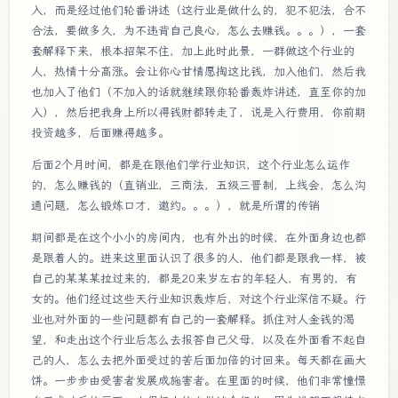
入，而是经过他们轮番讲述（这行业是做什么的，犯不犯法，合不
合法，要做多久，为不违背自己良心，怎么去赚钱。。。），一套
套解释下来，根本招架不住，加上此时此景，一群做这个行业的
人，热情十分高涨。会让你心甘情愿掏这比钱，加入他们，然后我
也加入了他们（不加入的话就继续跟你轮番轰炸讲述，直至你的加
入），然后把我身上所以得钱财都转走了，说是入行费用，你前期
投资越多，后面赚得越多。
后面2个月时间，都是在跟他们学行业知识，这个行业怎么运作
的，怎么赚钱的（直销业，三商法，五级三晋制，上线会，怎么沟
通问题，怎么锻炼口才，邀约。。。），就是所谓的传销
期间都是在这个小小的房间内，也有外出的时候，在外面身边也都
是跟着人的。进来这里面认识了很多的人，他们都是跟我一样，被
自己的某某某拉过来的，都是20来岁左右的年轻人，有男的，有
女的。他们经过这些天行业知识轰炸后，对这个行业深信不疑。行
业也对外面的一些问题都有自己的一套解释。抓住对人金钱的渴
望，和走出这个行业后怎么去报答自己父母，以及在外面看不起自
己的人，怎么去把外面受过的苦后面加倍的讨回来。每天都在画大
饼。一步步由受害者发展成施害者。在里面的时候，他们非常憧憬