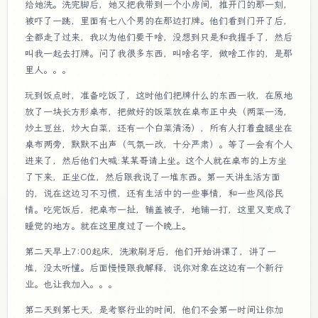
给她洗。洗完脚后，她又把我带到一个小房间，推开门的那一刻，
被吓了一跳，里面有七八个男的在那边打牌。他们看到门开了后，
全都走了过来，我以为他们要干啥，没想到只是和我握手了，然后
叫我一起去打牌。问了我很多东西，叫啥名字，做啥工作的，是那
里人。。。
玩到饭点时，准备吃饭了，这时他们把牌什么的东西一收，在原地
放了一块长方形桌布，把做好的饭菜放在桌布正中央（两菜一汤，
炒土豆丝，炒大白菜，还有一个白菜清汤），所有人打着盘腿坐在
桌布两旁，默默不出声（气氛一改，十分严肃）。等了一会有个人
进来了，然后他们大喊:某某哥请上坐。这个人就在桌布的上方坐
了下来，正坐C位，然后跟我说了一堆东西。第一天讲生活方面
的，说在这边习不习惯，还有生活中的一些事情，和一些风俗民
情。吃完饭后，把桌布一扯，铺盖被子，地铺一打，这里又变成了
睡觉的地方。就在这里度过了一个晚上。
第二天早上7:00起床，洗漱刷牙后，他们开始讲课了，讲了一
堆，没太听懂。后面慢慢跟我解释，说你对象在这边有一个新行
业。也让我加入。。。
第二天到第七天，是考察行业的时间，他们不会第一时间让你加