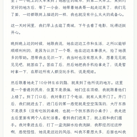
坐了一个晚上的火车来到了她居住的城市，到第二天早上，来到约
定好的地方后，等了一小会，她带着她表哥一起走过来了，我们见
了面，一切都跟网上描述的一样，我也就没有什么太大的戒备心。
这一天时间里，我们早上去逛了商城，下午去看了电影，玩得还挺
开心。
晚到晚上边的时候，她跟我说，她在这边工作和生活，之所以能够
顺顺利利的，是因为认识了一个哥，他在这边本事很大，给了她很
多的帮助。想带我去见识一下，我当时也没有想太多，想着见见就
见见吧，就答应了。答应了后，然后她把我手机给拿走了，说是暂
时拿一下，在那边所有人都没玩手机，说是规矩。
然后跟着她走了10分钟左右的路，就来到了他所说的地方。这里
是一个普通的民房，位置不是很偏，她们住在顶楼，我就跟着他们
上楼了。到了门口后，我对象打了个电话，就有人来开门了。开门
后，我们就进去了，进门后的第一感觉就是空空荡荡的，大厅东西
不是很多（没有吃饭的桌椅，也就一个放东西的小桌子），我走进
去后里面有两个人在忙活着。看到我们进来了，就上前和我们握
手。我对象进去后，打了一盆洗脚水给我洗脚，我那经历过这种
啊，感觉怪怪，她说是这边的风俗，叫我不要想太多，后面也叫我