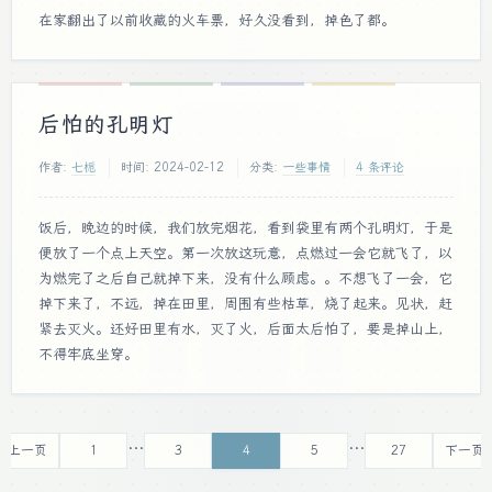
在家翻出了以前收藏的火车票，好久没看到，掉色了都。
后怕的孔明灯
作者:
七栀
时间:
2024-02-12
分类:
一些事情
4 条评论
饭后，晚边的时候，我们放完烟花，看到袋里有两个孔明灯，于是
便放了一个点上天空。第一次放这玩意，点燃过一会它就飞了，以
为燃完了之后自己就掉下来，没有什么顾虑。。不想飞了一会，它
掉下来了，不远，掉在田里，周围有些枯草，烧了起来。见状，赶
紧去灭火。还好田里有水，灭了火，后面太后怕了，要是掉山上，
不得牢底坐穿。
...
...
« 上一页
1
3
4
5
27
下一页 